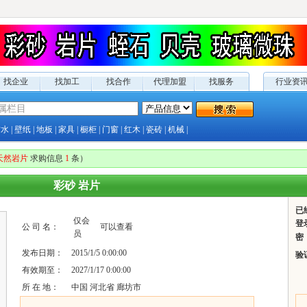
找企业
找加工
找合作
代理加盟
找服务
行业资
防水
|
壁纸
|
地板
|
家具
|
橱柜
|
门窗
|
红木
|
瓷砖
|
机械
|
天然岩片
求购
信息
1
条）
彩砂 岩片
已
仅
会
登
公 司 名：
可以查看
员
密
发布日期：
2015/1/5 0:00:00
验
有效期至：
2027/1/17 0:00:00
所 在 地：
中国 河北省 廊坊市