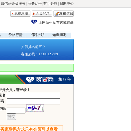
诚信商会员服务
|
商务助手
|
有问必答
|
帮助中心
免费注册
会员登录
发布信息
上网做生意首选诚信商
讯
价格行情
招聘求职
知道问吧
如何排名前五？
客服热线：17300123569
第
12
年
经是会员，请登录！
录名
 码
证码
买家联系方式只有
会员
可以查看