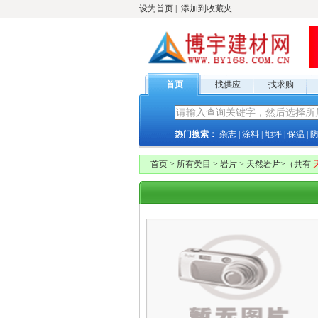
设为首页
|
添加到收藏夹
首页
找供应
找求购
热门搜索：
杂志
|
涂料
|
地坪
|
保温
|
首页
>
所有类目
>
岩片
>
天然岩片
>
（共有