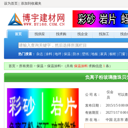
设为首页
|
添加到收藏夹
首页
找供应
找求购
找企业
找加工
找合
热门搜索：
杂志
|
涂料
|
地坪
|
保温
|
防水
|
壁纸
|
地板
|
家具
|
橱柜
|
门窗
|
首页
>
所有类目
>
保温
>
保温涂料
>
（共有
保温涂料
求购
信息
1
条）
负离子粉玻璃微珠贝
仅
会
公 司 名：
可以查
员
发布日期：
2015/1/5 0:00:0
有效期至：
2027/1/17 0:00:
所 在 地：
中国 北京市 