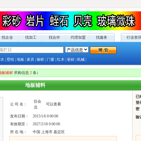
找企业
找加工
找合作
代理加盟
找服务
行业资
防水
|
壁纸
|
地板
|
家具
|
橱柜
|
门窗
|
红木
|
瓷砖
|
机械
|
地板辅材
求购
信息
2
条）
地板辅料
已
仅
会
登
公 司 名：
可以查看
员
密
发布日期：
2015/1/6 0:00:00
验
有效期至：
2027/2/18 0:00:00
所 在 地：
中国 上海市 嘉定区