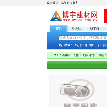
设为首页
|
添加到收藏夹
首页
找供应
找求购
热门搜索：
杂志
|
涂料
|
地坪
|
保温
|
首页
>
所有类目
>
地板
>
地板辅材
>
（共有