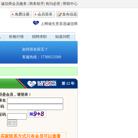
诚信商会员服务
|
商务助手
|
有问必答
|
帮助中心
免费注册
会员登录
发布信息
上网做生意首选诚信商
讯
价格行情
招聘求职
知道问吧
如何排名前五？
客服热线：17300123569
第
12
年
经是会员，请登录！
录名
 码
证码
买家联系方式只有
会员
可以查看