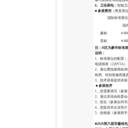
备与泵阀管等附配器
6、卫浴厨电：
智能卫
■
参展费用
（尊贵席
国际标准展位
国
豪标
￥80
普标
￥68
注：H区为豪华标准
说明：
1、标准展位的配置：
电源插座（220V5
2、展位费指展商租
租用、特别装修搭建
3、技术讲座提供讲
■
参展程序
1、您需要填写《参
2、展位安排由组委会
3、您在《参展合同
4、您提供本企业简介
5、您根据《参展商
■
2026第六届安徽绿