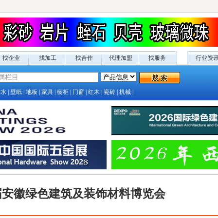
找企业
找加工
找合作
代理加盟
找服务
行业资
防水
|
壁纸
|
地板
|
家具
|
橱柜
|
门窗
|
红木
|
瓷砖
|
机械
|
六届安徽绿色建筑及装饰材料博览会