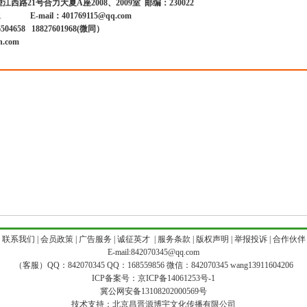
望江西路
21
号
合力大夏
A
座
2008、2009
室
邮编：230022
1
E-mail：401769115@qq.com
6504658
18827601968(微同）
.com
|
联系我们
|
会员政策
|
广告服务
|
诚征英才
|
服务条款
|
版权声明
|
举报投诉
|
合作伙伴
E-mail:842070345@qq.com
（客服）QQ：842070345 QQ：168559856 微信：842070345 wang13911604206
ICP备案号：
京ICP备14061253号-1
冀公网安备13108202000569号
技术支持：
北京昌晋源博宇文化传播有限公司