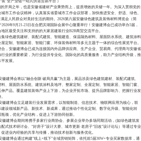
到“装”全产业链一站式供需贸易平台 ）
”规划的开局之年，也是安徽省建材产业乘势而上，提质增效的关键一年。为深入贯彻党的
央城市工作会议精神，认真落实省委城市工作会议部署，加快推进安全、舒适、绿色、
，满足人民群众对美好生活的期待。2026第六届安徽绿色建筑及装饰材料博览会（简
于2026年9月21-23日在合肥滨湖国际会展中心隆重举行！安徽建博会已成功举办5届，
角地区最受关注和支持的的大家居建装行业B2B商贸交流平台。
造集绿色建筑建材、装配式建筑、智能建造、保温隔热材料‌、屋面防水系统、建筑涂料
全屋定制、智能家居、智能门窗、环保装饰材料‌等多元主题于一体的综合性展览平台。
整合，安徽建博会已成为连接国内外品牌供应商、生产企业、贸易商、代理商与安徽省
饰行业的重要桥梁，为行业提供专业化、国际化的高质量服务，助力产业结构升级，推
水平发展。
安徽建博会将以“融合创新 破局共赢”为主题，展品涉及绿色建筑建材、装配式建筑、
材料‌、屋面防水系统、建筑涂料及地坪、整家定制、全屋定制、智能家居、智能门窗、
延伸产品。覆盖建筑装饰产业上下游，为企业开拓市场、提升品牌影响力、把握行业发
持。
安徽建博会立足建装行业发展需求，以智能制造、信息技术、物联网应用为核心，联
示建设领域新产品、新技术、新成果，通过推动个性化定制、数字化升级、智能化转
展瓶颈，优化产业结构，促进上下游协同创新。
安徽建博会期间将携手多家行业商协会、参展企业举办多场同期活动，(如绿色建筑发
配式技术研讨会、“好房子”设计大赛、城市更新·老房子“旧改”设计论坛）等通过专业
，促进业内经验的共享与传播，推动技术创新与服务优化。
安徽建博会通过构建"线上+线下"全域营销矩阵，依托前5届30W+专业买家数据库，通