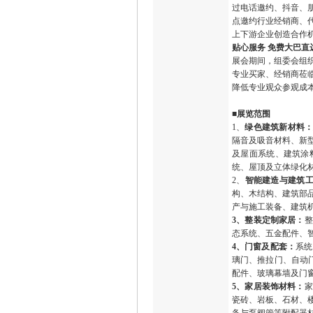
过电话邀约、抖音、
点邀约行业经销商、
上下游企业创造合作
贴心服务 免费大巴直
展会期间，组委会组
专业买家、经销商莅
降低专业观众参观成
■展览范围
1、
绿色建筑新材料
隔音及吸音材料、新
及屋面系统、建筑涂
统、屋顶及立体绿化
2、
智能建造与建筑
构、木结构、建筑部品
产与施工装备、建筑
3
、整装定制家居：
整
态系统、五金配件、
4、门窗及配套：
系统
璃门、推拉门、自动门
配件、玻璃幕墙及门
5、家居装饰材料：
家
瓷砖、岩板、石材、