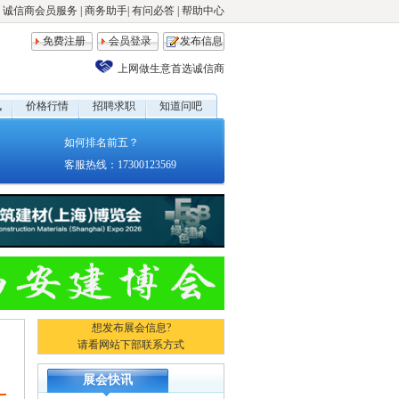
诚信商会员服务
|
商务助手
|
有问必答
|
帮助中心
免费注册
会员登录
发布信息
上网做生意首选诚信商
讯
价格行情
招聘求职
知道问吧
如何排名前五？
客服热线：17300123569
想发布展会信息?
请看网站下部联系方式
展会快讯