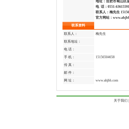
地址：合肥市
蜀山区
电
话：0551-6361559
联系人：梅
先生
1515
官方网站：www.ahjbh
联系资料
联系人：
梅先生
联系地址：
电 话：
手 机：
15156504658
传 真：
邮 件：
网 址：
www.ahjbh.com
关于我们