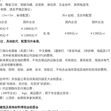
材；
浴、陶瓷卫浴、智能马桶、浴室柜、淋浴房、五金挂件、厨房电器等。
位有限，请及早预定展位）
（3ｍ×3ｍ，标准配置）
36㎡起租，无任何配置
内企业
国外企业
国内企业
国外企业
00元/个
￥14800元/个
光 地
￥800元/㎡
￥1280元/㎡
00元/个
￥12800元/个
展位，具体款式、配置另外备索。
三面白色展板（高度2.5米）、中文楣板、2盏射灯、1张咨询桌、2张折椅、地毯及1只
A）。另外标准展转角展位均加收10%的费用。
用标准展位或光地的费用，不包含展品的运输仓储、吊装就位、展具租赁、现场水电气
及其管理费等费用。
座场地、照明、音响、桌椅、饮水、投影仪，不包含会场布置或其他特别安排的费用。
展合同书》并加盖公章后传真或扫描至大会组委会；
依据“先报名、先付款、先安排”的原则；
书》约定期限内支付展位费；
（300字左右）、logo、展品图片，用于专业观众宣传；
手册》上流程，如期前来参加展览。
色建筑及装饰材料博览会
组委会