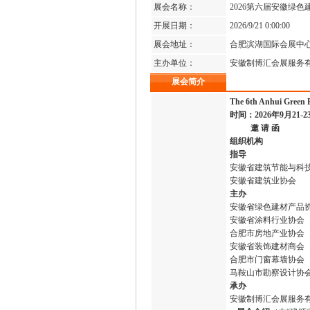
展会名称：
2026第六届安徽绿
开展日期：
2026/9/21 0:00:00
展会地址：
合肥滨湖国际会展中
主办单位：
安徽制博汇会展服务
展会简介
The 6th Anhui Green B
时间：2026年9月21-
邀
请
函
组织机构
指导
安徽省建筑节能与科
安徽省建筑业协会
主办
安徽省绿色建材产品
安徽省涂料行业
合肥市房地产业协会
安徽省装饰建材商
合肥市门窗幕墙协
马鞍山市勘察设计协
承办
安徽制博汇会展服务