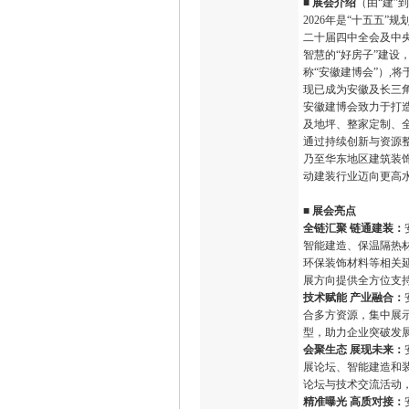
■
展会
介绍
（由“建”
2026年是“十五五
二十届四中全会及中
智慧的“好房子”建设
称“安徽建博会”）,将
现已成为安徽及长三
安徽建博会致力于打
及地坪、整家定制、
通过持续创新与资源
乃至华东地区建筑装
动建装行业迈向更高
■
展会亮点
全链汇聚 链通建装
：
智能建造、保温隔热
环保装饰材料等相关
展方向提供全方位支
技术赋能 产业融合：
合多方资源，集中展
型，助力企业突破发
会聚生态 展现未来：
展论坛、智能建造和装
论坛与技术交流活动
精准曝光 高质对接：