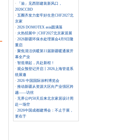
·
「渝」见西部建装新风口，
2026CCBD
·
五圈齐发力套牢好生意CHF2027北
京家
·
2026 DOMOTEX asia圆满落
·
火热招展中 | CHF2027北京家居展
·
2026新疆环保水处理展会4月9日隆
重启
·
聚焦清洁供暖第11届新疆暖通展开
幕全产业
·
智造潮起，共赴新程！
·
观众预登记开启丨2026上海管道系
统展邀
·
2026 中国国际涂料博览会
·
推动新疆从资源大区向产业强区跨
越——访丝
·
无界公约50天后来北京家居设计周
赴一场空
·
2026中国成都建博会：不止于展，
更在于