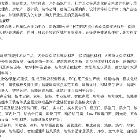
朋友圈、短信推送、地推拜访、户外高炮广告、社群互动等系统化的定向邀约机制，重
代理商、房地产、设计院、装饰公司、建筑工程采购商、设计师等核心群体；为产业链
机会，加强供需双方的对接，助力行业生态的完善与发展。
达展馆
织数百辆大巴车以合肥为中心，周边300公里半径范围内提供观众免费接送服务，保障
临现场参观采购；同时，针部分较远区域的专业观众，还提供免费酒店住宿，最大程度
本。
：
建筑节能技术及产品、内外墙保温系统及材料、保温隔热材料、A级防火保温材料
型外墙装饰板材、保温装饰一体化、建筑陶瓷及岩板、新型墙体材料及设备、建筑防
料及涂装设备、地坪材料及设备、新能源节能技术、太阳能光伏系统、建筑给排水
材料等；
工业化
:
装配式建筑、集成房屋及配套设备、PC住宅工业生产线、轻钢结构、模块化
件、建筑模板及脚手架；智能建造试点示范工程、建筑设计、BIM 数字设计、智能
机器人、智慧运维、智能建造系统、建筑产业互联网平台等；
家定制、板木定制、衣柜、橱柜、木业板材、智能家居；智能锁、智能家电、智能
智能木工装备等从全屋定制成品到产业链配套的完整解决方案；
门窗及铝型材;智能门窗、移门、实木门、实木复合门、模压门、防盗门、防火门、
、室内外门、铝合金门窗、塑钢门窗、断桥铝门窗、Low-E玻璃门窗、阳光房、五
窗设备、密封材料、智能遮阳及护栏等；
居辅料、乳胶漆、涂料、墙地面装饰板、装饰线条、集成吊顶、墙纸、墙布、地材
楼梯、智能照明、智能暖通和新风系统、智能舒适家居系统、净水、空气净化、自控