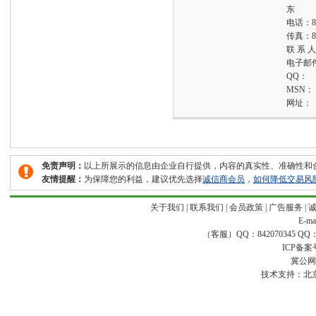
东
电话：
8
传真：
8
联 系 
电子邮
QQ：
MSN：
网址：
免责声明：
以上所展示的信息由企业自行提供，内容的真实性、准确性和
友情提醒：
为保障您的利益，建议优先选择
诚信商会员
，
如何降低交易风
关于我们
|
联系我们
|
会员政策
|
广告服务
|
E-ma
（客服）QQ：842070345 QQ：168
ICP备案
冀公网安
技术支持：
北