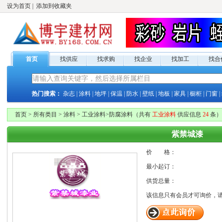
设为首页
|
添加到收藏夹
首页
找供应
找求购
找企业
找加工
找合
热门搜索：
杂志
|
涂料
|
地坪
|
保温
|
防水
|
壁纸
|
地板
|
家具
|
橱柜
|
门窗
|
首页
>
所有类目
>
涂料
>
工业涂料
>
防腐涂料
（共有
工业涂料
供应
信息
24
条）
紫禁城漆
价 格：
最小起订：
供货总量：
该信息只有
会员才可询价，