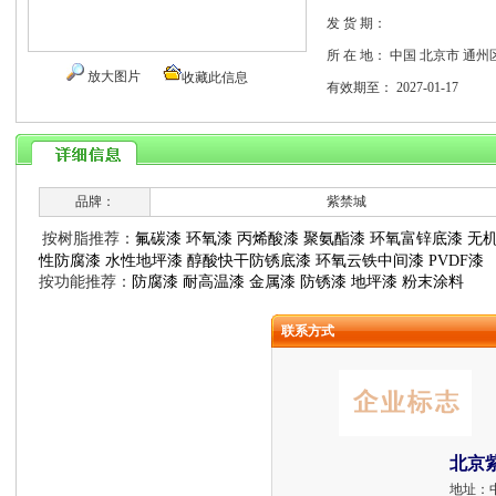
发 货 期：
所 在 地：
中国 北京市 通州
放大图片
收藏此信息
有效期至：
2027-01-17
品牌：
紫禁城
按树脂推荐：
氟碳漆
环氧漆
丙烯酸漆
聚氨酯漆
环氧富锌底漆
无
性防腐漆
水性地坪漆
醇酸快干防锈底漆
环氧云铁中间漆
PVDF漆
按功能推荐：
防腐漆
耐高温漆
金属漆
防锈漆
地坪漆
粉末涂料
联系方式
北京
地址：