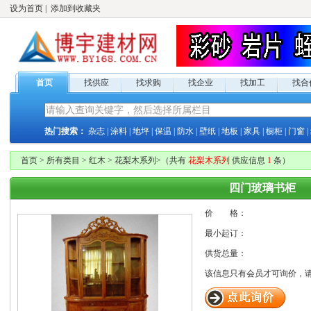
设为首页
|
添加到收藏夹
首页
找供应
找求购
找企业
找加工
找合
热门搜索：
杂志
|
涂料
|
地坪
|
保温
|
防水
|
壁纸
|
地板
|
家具
|
橱柜
|
门窗
|
首页
>
所有类目
>
红木
>
花梨木系列
>
（共有
花梨木系列
供应
信息
1
条）
四门玻璃书柜
价 格：
最小起订：
供货总量：
该信息只有
会员才可询价，