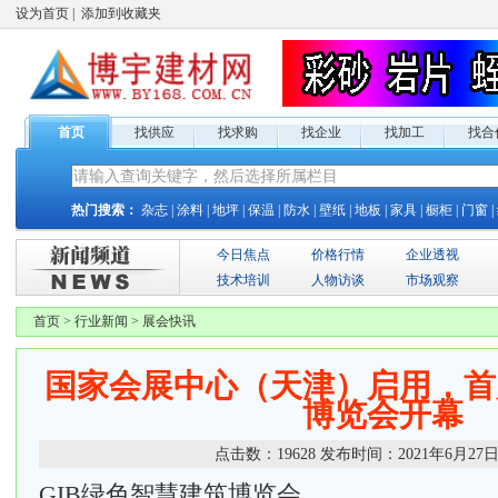
设为首页
|
添加到收藏夹
首页
找供应
找求购
找企业
找加工
找合
热门搜索：
杂志
|
涂料
|
地坪
|
保温
|
防水
|
壁纸
|
地板
|
家具
|
橱柜
|
门窗
|
今日焦点
价格行情
企业透视
技术培训
人物访谈
市场观察
首页
>
行业新闻
>
展会快讯
国家会展中心（天津）启用，首
博览会开幕
点击数：
19628
发布时间：
2021年6月27
GIB绿色智慧建筑博览会