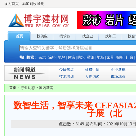
设为首页
|
添加到收藏夹
首页
找供应
找求购
找企业
找加工
找合
热门搜索：
杂志
|
涂料
|
地坪
|
保温
|
防水
|
壁纸
|
地板
|
家具
|
橱柜
|
门窗
|
今日焦点
价格行情
企业透视
技术培训
人物访谈
市场观察
首页
>
行业动态
>
国内新闻
数智生活，智享未来 CEEASIA
子展（北
点击数：
3149
发布时间：
2021年10月13