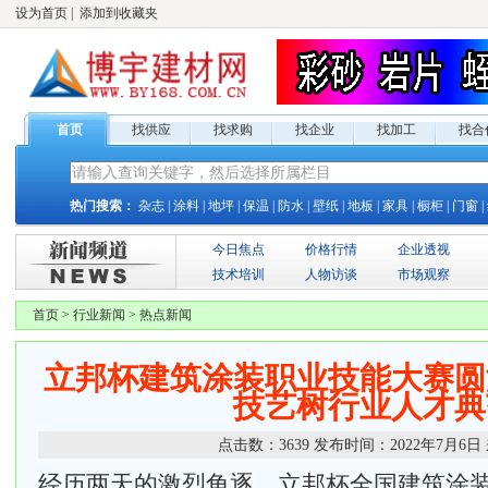
设为首页
|
添加到收藏夹
首页
找供应
找求购
找企业
找加工
找合
热门搜索：
杂志
|
涂料
|
地坪
|
保温
|
防水
|
壁纸
|
地板
|
家具
|
橱柜
|
门窗
|
今日焦点
价格行情
企业透视
技术培训
人物访谈
市场观察
首页
>
行业新闻
>
热点新闻
立邦杯建筑涂装职业技能大赛圆
技艺树行业人才典
点击数：
3639
发布时间：
2022年7月6日
经历两天的激烈角逐，
立邦杯全国建筑涂