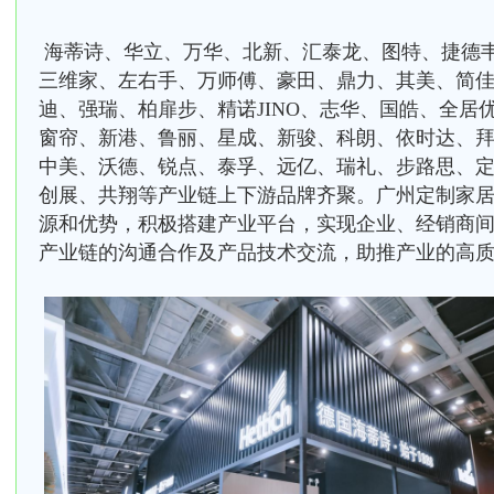
海蒂诗、华立、万华、北新、汇泰龙、图特、捷德
三维家、左右手、万师傅、豪田、鼎力、其美、简
迪、强瑞、柏扉步、精诺JINO、志华、国皓、全居
窗帘、新港、鲁丽、星成、新骏、科朗、依时达、
中美、沃德、锐点、泰孚、远亿、瑞礼、步路思、
创展、共翔等产业链上下游品牌齐聚。广州定制家
源和优势，积极搭建产业平台，实现企业、经销商
产业链的沟通合作及产品技术交流，助推产业的高