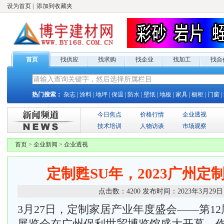
设为首页
|
添加到收藏夹
首页
找供应
找求购
找企业
找加工
找合
热门搜索：
杂志
|
涂料
|
地坪
|
保温
|
防水
|
壁纸
|
地板
|
家具
|
橱柜
|
门窗
|
今日焦点
价格行情
企业透视
技术培训
人物访谈
市场观察
首页
>
企业新闻
>
企业透视
定制甦SU年，2023广州定
点击数：
4200
发布时间：
2023年3月29日
3月27日，定制家居产业年度盛会——第1