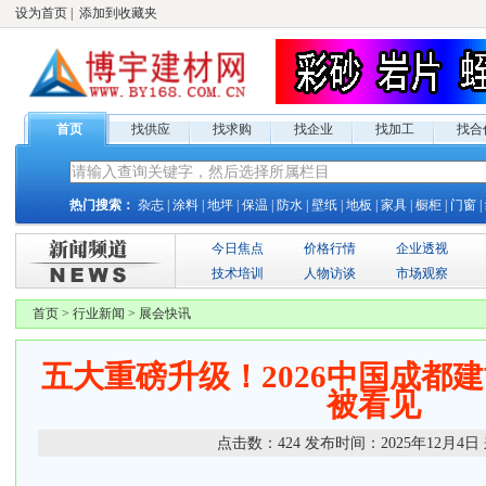
设为首页
|
添加到收藏夹
首页
找供应
找求购
找企业
找加工
找合
热门搜索：
杂志
|
涂料
|
地坪
|
保温
|
防水
|
壁纸
|
地板
|
家具
|
橱柜
|
门窗
|
今日焦点
价格行情
企业透视
技术培训
人物访谈
市场观察
首页
>
行业新闻
>
展会快讯
五大重磅升级！2026中国成都建
被看见
点击数：
424
发布时间：
2025年12月4日