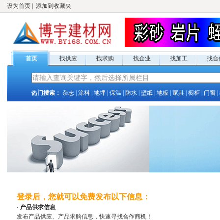
设为首页
|
添加到收藏夹
首页
找供应
找求购
找企业
找加工
找合
热门搜索：
杂志
|
涂料
|
地坪
|
保温
|
防水
|
壁纸
|
地板
|
家具
|
橱柜
|
门窗
|
登录后，您就可以免费发布以下信息：
· 产品供求信息
发布产品供应、产品求购信息，快速寻找合作商机！