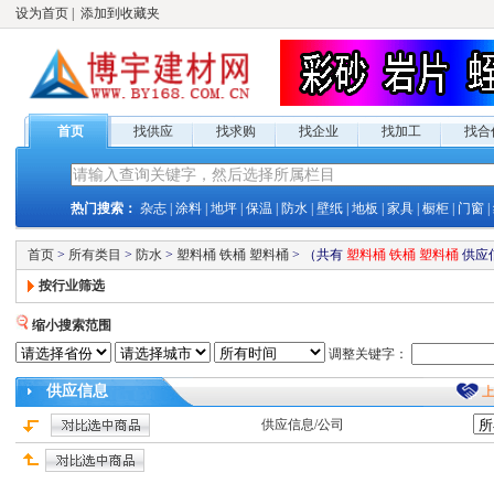
设为首页
|
添加到收藏夹
首页
找供应
找求购
找企业
找加工
找合
热门搜索：
杂志
|
涂料
|
地坪
|
保温
|
防水
|
壁纸
|
地板
|
家具
|
橱柜
|
门窗
|
首页
>
所有类目
>
防水
>
塑料桶 铁桶 塑料桶
>
（共有
塑料桶 铁桶 塑料桶
供应
按行业筛选
缩小搜索范围
调整关键字：
供应
信息
供应
信息/公司