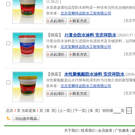
11:39:22
]
水泥基渗透结晶型防水材料是一种含有活性化合物的粉
发布者：
北京安卿祥达防水工程有限公司
[
北京
【供应】
JS复合防水涂料 安庆祥防水
[
2026/1/17 
JS复合防水涂料是引进国外先进技术及关键原料，以丙
发布者：
北京安卿祥达防水工程有限公司
[
北京
【供应】
水性聚氨酯防水涂料 安庆祥防水
[
2026/
水性聚氨酯是以水代替有机溶剂作为分散介质的新型聚
发布者：
北京安卿祥达防水工程有限公司
[
北京
总共
3
页 当前是第
1
页
[
首 页
]
[
上一页
]
[
下一页
]
[
末 页
]
转到第
页
关于我们
|
联系我们
|
会员政策
|
广告服务
|