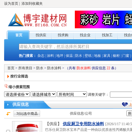
设为首页
|
添加到收藏夹
首页
找供应
找求购
找企业
找加工
找合
热门搜索：
杂志
|
涂料
|
地坪
|
保温
|
防水
|
壁纸
|
地板
|
家具
|
橱柜
|
门窗
|
首页
>
所有类目
>
防水
>
防水涂料
>
（共有
防水涂料
供应
信息
22
条）
按行业筛选
缩小搜索范围
调整关键字：
供应
信息
供应
信息/公司
【供应】
供应厨卫专用防水涂料
[
2026/1/17 11:40:
巴乐仕厨卫防水宝本产品是一种由以优质改性丙烯酸共