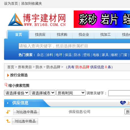
设为首页
|
添加到收藏夹
首页
找供应
找求购
找企业
找加工
找合
热门搜索：
杂志
|
涂料
|
地坪
|
保温
|
防水
|
壁纸
|
地板
|
家具
|
橱柜
|
门窗
|
首页
>
所有类目
>
防水
>
防水品牌
>
（共有
防水品牌
供应
信息
0
条）
按行业筛选
缩小搜索范围
调整关键字：
供应
信息
供应
信息/公司