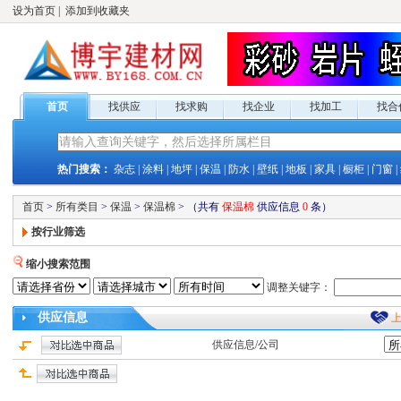
设为首页
|
添加到收藏夹
首页
找供应
找求购
找企业
找加工
找合
热门搜索：
杂志
|
涂料
|
地坪
|
保温
|
防水
|
壁纸
|
地板
|
家具
|
橱柜
|
门窗
|
首页
>
所有类目
>
保温
>
保温棉
>
（共有
保温棉
供应
信息
0
条）
按行业筛选
缩小搜索范围
调整关键字：
供应
信息
供应
信息/公司