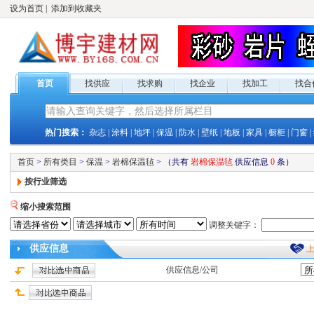
设为首页
|
添加到收藏夹
首页
找供应
找求购
找企业
找加工
找合
热门搜索：
杂志
|
涂料
|
地坪
|
保温
|
防水
|
壁纸
|
地板
|
家具
|
橱柜
|
门窗
|
首页
>
所有类目
>
保温
>
岩棉保温毡
>
（共有
岩棉保温毡
供应
信息
0
条）
按行业筛选
缩小搜索范围
调整关键字：
供应
信息
供应
信息/公司