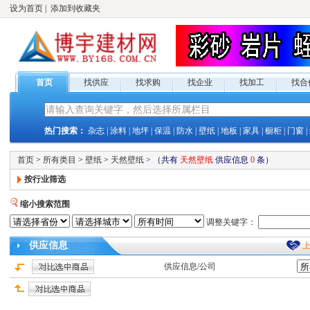
设为首页
|
添加到收藏夹
首页
找供应
找求购
找企业
找加工
找合
热门搜索：
杂志
|
涂料
|
地坪
|
保温
|
防水
|
壁纸
|
地板
|
家具
|
橱柜
|
门窗
|
首页
>
所有类目
>
壁纸
>
天然壁纸
>
（共有
天然壁纸
供应
信息
0
条）
按行业筛选
缩小搜索范围
调整关键字：
供应
信息
供应
信息/公司