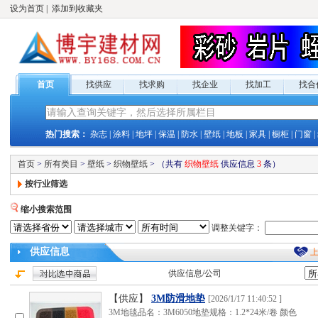
设为首页
|
添加到收藏夹
首页
找供应
找求购
找企业
找加工
找合
热门搜索：
杂志
|
涂料
|
地坪
|
保温
|
防水
|
壁纸
|
地板
|
家具
|
橱柜
|
门窗
|
首页
>
所有类目
>
壁纸
>
织物壁纸
>
（共有
织物壁纸
供应
信息
3
条）
按行业筛选
缩小搜索范围
调整关键字：
供应
信息
供应
信息/公司
【供应】
3M防滑地垫
[
2026/1/17 11:40:52
]
3M地毯品名：3M6050地垫规格：1.2*24米/卷 颜色