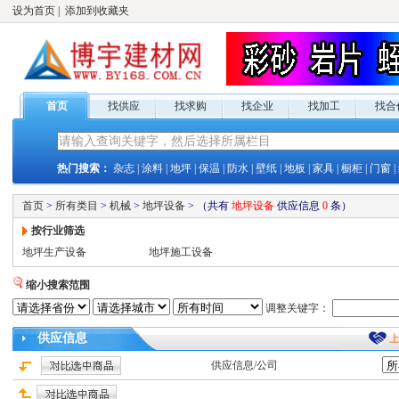
设为首页
|
添加到收藏夹
首页
找供应
找求购
找企业
找加工
找合
热门搜索：
杂志
|
涂料
|
地坪
|
保温
|
防水
|
壁纸
|
地板
|
家具
|
橱柜
|
门窗
|
首页
>
所有类目
>
机械
>
地坪设备
>
（共有
地坪设备
供应
信息
0
条）
按行业筛选
地坪生产设备
地坪施工设备
缩小搜索范围
调整关键字：
供应
信息
供应
信息/公司