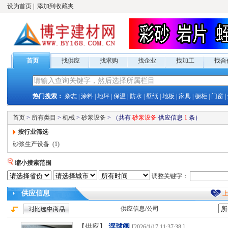
设为首页
|
添加到收藏夹
首页
找供应
找求购
找企业
找加工
找合
热门搜索：
杂志
|
涂料
|
地坪
|
保温
|
防水
|
壁纸
|
地板
|
家具
|
橱柜
|
门窗
|
首页
>
所有类目
>
机械
>
砂浆设备
>
（共有
砂浆设备
供应
信息
1
条）
按行业筛选
砂浆生产设备
(1)
缩小搜索范围
调整关键字：
供应
信息
供应
信息/公司
【供应】
浮球阀
[
2026/1/17 11:37:38
]