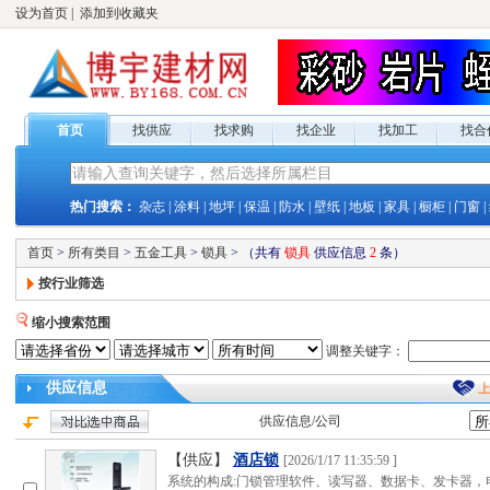
设为首页
|
添加到收藏夹
首页
找供应
找求购
找企业
找加工
找合
热门搜索：
杂志
|
涂料
|
地坪
|
保温
|
防水
|
壁纸
|
地板
|
家具
|
橱柜
|
门窗
|
首页
>
所有类目
>
五金工具
>
锁具
>
（共有
锁具
供应
信息
2
条）
按行业筛选
缩小搜索范围
调整关键字：
供应
信息
供应
信息/公司
【供应】
酒店锁
[
2026/1/17 11:35:59
]
系统的构成:门锁管理软件、读写器、数据卡、发卡器，