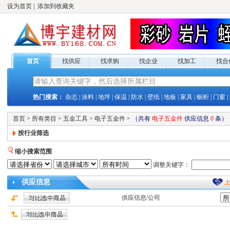
设为首页
|
添加到收藏夹
首页
找供应
找求购
找企业
找加工
找合
热门搜索：
杂志
|
涂料
|
地坪
|
保温
|
防水
|
壁纸
|
地板
|
家具
|
橱柜
|
门窗
|
首页
>
所有类目
>
五金工具
>
电子五金件
>
（共有
电子五金件
供应
信息
0
条）
按行业筛选
缩小搜索范围
调整关键字：
供应
信息
供应
信息/公司