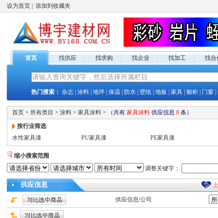
设为首页
|
添加到收藏夹
首页
找供应
找求购
找企业
找加工
找合
热门搜索：
杂志
|
涂料
|
地坪
|
保温
|
防水
|
壁纸
|
地板
|
家具
|
橱柜
|
门窗
|
首页
>
所有类目
>
涂料
>
家具涂料
>
（共有
家具涂料
供应
信息
0
条）
按行业筛选
水性家具漆
PU家具漆
PE家具漆
缩小搜索范围
调整关键字：
供应
信息
供应
信息/公司