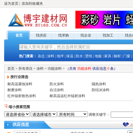
设为首页
|
添加到收藏夹
首页
找供应
找求购
找企业
找加工
找合
热门搜索：
杂志
|
涂料
|
地坪
|
保温
|
防水
|
壁纸
|
地板
|
家具
|
橱柜
|
门窗
|
首页
>
所有类目
>
涂料
>
功能涂料
>
（共有
功能涂料
供应
信息
0
条）
按行业筛选
耐高温腐蚀涂料
防火涂料
隔热涂料
耐磨涂料
自洁涂料
防结冰涂料
红外辐射散热涂料
耐高温远红外辐射涂料
缩小搜索范围
调整关键字：
供应
信息