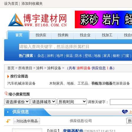
设为首页
|
添加到收藏夹
首页
找供应
找求购
找企业
找加工
找合
热门搜索：
杂志
|
涂料
|
地坪
|
保温
|
防水
|
壁纸
|
地板
|
家具
|
橱柜
|
门窗
|
首页
>
所有类目
>
涂料
>
涂料设备
>
（共有
涂料设备
供应
信息
1
条）
按行业筛选
汽车机械涂装设备
木制家具、地板、工艺品、墙板涂装设备
手机壳、电器壳涂装设备
缩小搜索范围
调整关键字：
供应
信息
供应
信息/公司
【供应】
变频器配件
[
2026/1/17 11:41:52
]