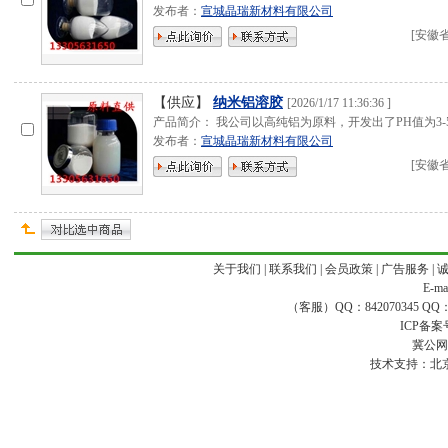
发布者：
宣城晶瑞新材料有限公司
[
安徽
【供应】
纳米铝溶胶
[
2026/1/17 11:36:36
]
产品简介： 我公司以高纯铝为原料，开发出了PH值为3-
发布者：
宣城晶瑞新材料有限公司
[
安徽
关于我们
|
联系我们
|
会员政策
|
广告服务
|
E-ma
（客服）QQ：842070345 QQ：168
ICP备案
冀公网安
技术支持：
北