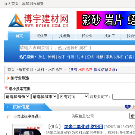
设为首页
|
添加到收藏夹
首页
找供应
找求购
找企业
找加工
找合
热门搜索：
杂志
|
涂料
|
地坪
|
保温
|
防水
|
壁纸
|
地板
|
家具
|
橱柜
|
门窗
|
首页
>
所有类目
>
涂料
>
水性涂料
>
（共有
水性涂料
供应
信息
2
条）
按行业筛选
缩小搜索范围
调整关键字：
供应
信息
供应
信息/公司
【供应】
纳米二氧化硅|纺织用
[
2026/2/18 13:03:56
纳米二氧化硅作为浆料添加剂使用时，有利于增强浆液