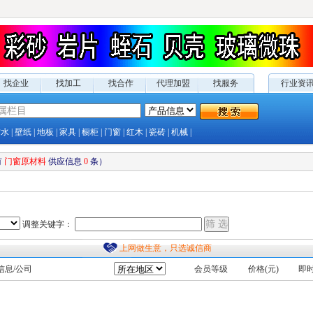
找企业
找加工
找合作
代理加盟
找服务
行业资
防水
|
壁纸
|
地板
|
家具
|
橱柜
|
门窗
|
红木
|
瓷砖
|
机械
|
有
门窗原材料
供应
信息
0
条）
调整关键字：
上网做生意，只选诚信商
信息/公司
会员等级
价格(元)
即