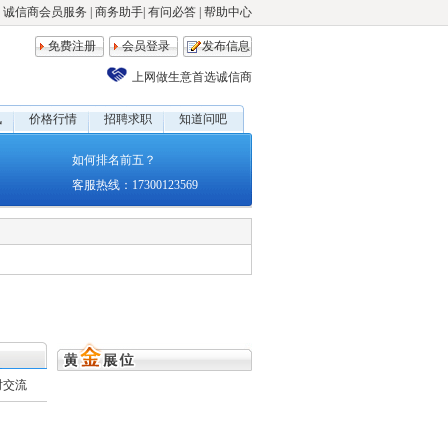
诚信商会员服务
|
商务助手
|
有问必答
|
帮助中心
免费注册
会员登录
发布信息
上网做生意首选诚信商
讯
价格行情
招聘求职
知道问吧
如何排名前五？
客服热线：17300123569
时交流