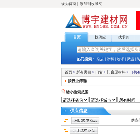
设为首页
|
添加到收藏夹
首页
找供应
找求购
热门搜索：
杂志
|
涂料
|
地坪
|
保温
|
首页
>
所有类目
>
门窗
>
门窗原材料
>
（共
按行业筛选
缩小搜索范围
供应
信息
供应