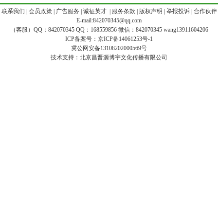
|
联系我们
|
会员政策
|
广告服务
|
诚征英才
|
服务条款
|
版权声明
|
举报投诉
|
合作伙伴
E-mail:842070345@qq.com
（客服）QQ：842070345 QQ：168559856 微信：842070345 wang13911604206
ICP备案号：
京ICP备14061253号-1
冀公网安备13108202000569号
技术支持：
北京昌晋源博宇文化传播有限公司