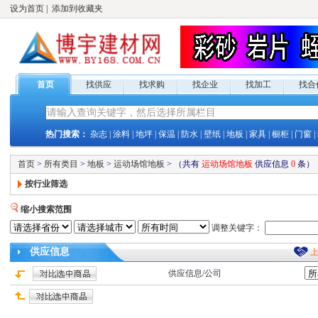
设为首页
|
添加到收藏夹
首页
找供应
找求购
找企业
找加工
找合
热门搜索：
杂志
|
涂料
|
地坪
|
保温
|
防水
|
壁纸
|
地板
|
家具
|
橱柜
|
门窗
|
首页
>
所有类目
>
地板
>
运动场馆地板
>
（共有
运动场馆地板
供应
信息
0
条）
按行业筛选
缩小搜索范围
调整关键字：
供应
信息
供应
信息/公司