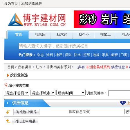
设为首页
|
添加到收藏夹
首页
找供应
找求购
找企业
找加工
找合
热门搜索：
杂志
|
涂料
|
地坪
|
保温
|
防水
|
壁纸
|
地板
|
家具
|
橱柜
|
门窗
|
首页
>
所有类目
>
红木
>
非洲南美材系列
>
（共有
非洲南美材系列
供应
信息
0
按行业筛选
缩小搜索范围
调整关键字：
供应
信息
供应
信息/公司