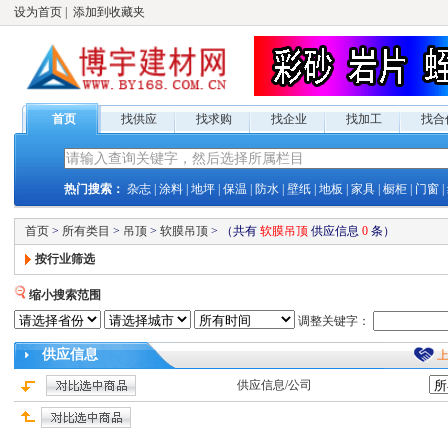
设为首页
|
添加到收藏夹
首页
找供应
找求购
找企业
找加工
找合
热门搜索：
杂志
|
涂料
|
地坪
|
保温
|
防水
|
壁纸
|
地板
|
家具
|
橱柜
|
门窗
|
首页
>
所有类目
>
吊顶
>
软膜吊顶
>
（共有
软膜吊顶
供应
信息
0
条）
按行业筛选
缩小搜索范围
调整关键字：
供应
信息
供应
信息/公司