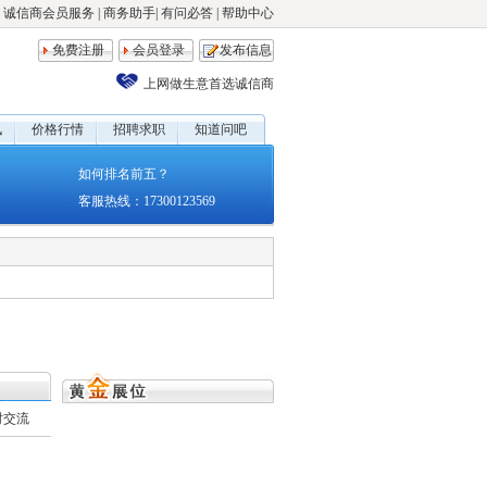
诚信商会员服务
|
商务助手
|
有问必答
|
帮助中心
免费注册
会员登录
发布信息
上网做生意首选诚信商
讯
价格行情
招聘求职
知道问吧
如何排名前五？
客服热线：17300123569
时交流