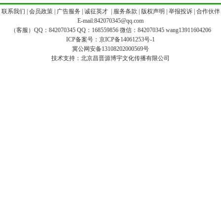
|
联系我们
|
会员政策
|
广告服务
|
诚征英才
|
服务条款
|
版权声明
|
举报投诉
|
合作伙伴
E-mail:842070345@qq.com
（客服）QQ：842070345 QQ：168559856 微信：842070345 wang13911604206
ICP备案号：
京ICP备14061253号-1
冀公网安备13108202000569号
技术支持：
北京昌晋源博宇文化传播有限公司