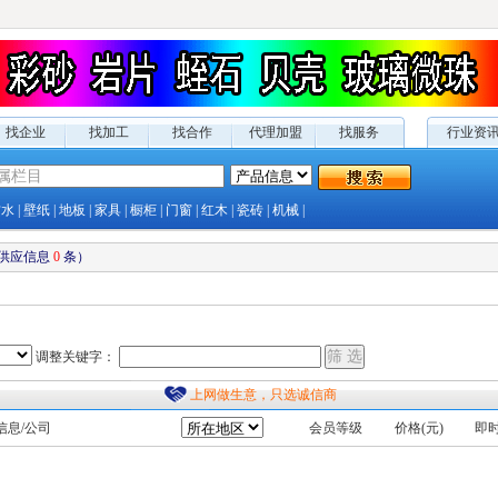
找企业
找加工
找合作
代理加盟
找服务
行业资
防水
|
壁纸
|
地板
|
家具
|
橱柜
|
门窗
|
红木
|
瓷砖
|
机械
|
供应
信息
0
条）
调整关键字：
上网做生意，只选诚信商
信息/公司
会员等级
价格(元)
即