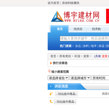
设为首页
|
添加到收藏夹
首页
找供应
找求购
热门搜索：
杂志
|
涂料
|
地坪
|
保温
|
首页
>
所有类目
>
吊顶
>
龙骨
>
（共有
龙骨
按行业筛选
缩小搜索范围
供应
信息
供应