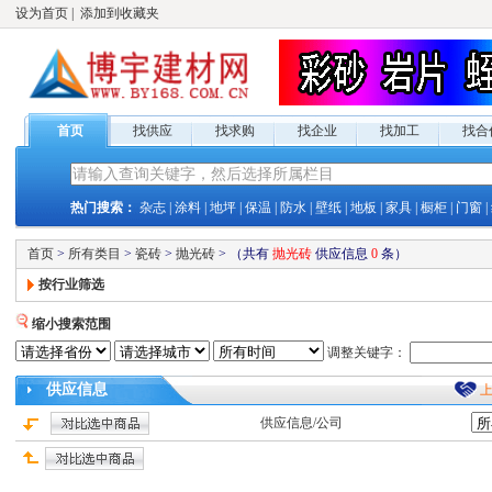
设为首页
|
添加到收藏夹
首页
找供应
找求购
找企业
找加工
找合
热门搜索：
杂志
|
涂料
|
地坪
|
保温
|
防水
|
壁纸
|
地板
|
家具
|
橱柜
|
门窗
|
首页
>
所有类目
>
瓷砖
>
抛光砖
>
（共有
抛光砖
供应
信息
0
条）
按行业筛选
缩小搜索范围
调整关键字：
供应
信息
供应
信息/公司