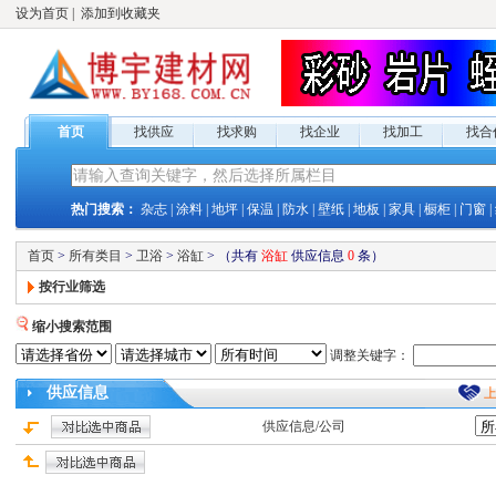
设为首页
|
添加到收藏夹
首页
找供应
找求购
找企业
找加工
找合
热门搜索：
杂志
|
涂料
|
地坪
|
保温
|
防水
|
壁纸
|
地板
|
家具
|
橱柜
|
门窗
|
首页
>
所有类目
>
卫浴
>
浴缸
>
（共有
浴缸
供应
信息
0
条）
按行业筛选
缩小搜索范围
调整关键字：
供应
信息
供应
信息/公司