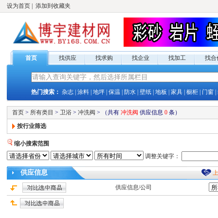
设为首页
|
添加到收藏夹
首页
找供应
找求购
找企业
找加工
找合
热门搜索：
杂志
|
涂料
|
地坪
|
保温
|
防水
|
壁纸
|
地板
|
家具
|
橱柜
|
门窗
|
首页
>
所有类目
>
卫浴
>
冲洗阀
>
（共有
冲洗阀
供应
信息
0
条）
按行业筛选
缩小搜索范围
调整关键字：
供应
信息
供应
信息/公司