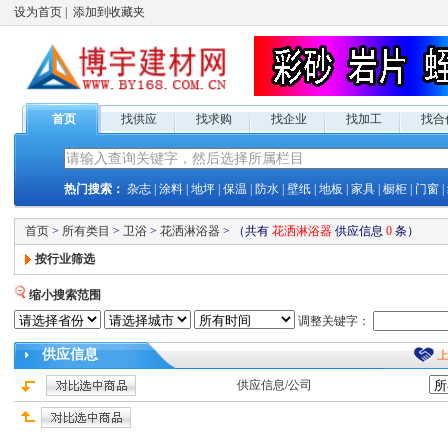
设为首页
|
添加到收藏夹
首页
找供应
找求购
找企业
找加工
找合
热门搜索：
杂志
|
涂料
|
地坪
|
保温
|
防水
|
壁纸
|
地板
|
家具
|
橱柜
|
门窗
|
首页
>
所有类目
>
卫浴
>
花洒淋浴器
>
（共有
花洒淋浴器
供应
信息
0
条）
按行业筛选
缩小搜索范围
调整关键字：
供应
信息
供应
信息/公司