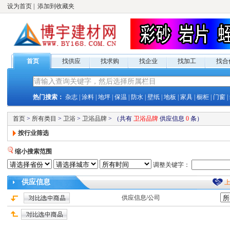
设为首页
|
添加到收藏夹
首页
找供应
找求购
找企业
找加工
找合
热门搜索：
杂志
|
涂料
|
地坪
|
保温
|
防水
|
壁纸
|
地板
|
家具
|
橱柜
|
门窗
|
首页
>
所有类目
>
卫浴
>
卫浴品牌
>
（共有
卫浴品牌
供应
信息
0
条）
按行业筛选
缩小搜索范围
调整关键字：
供应
信息
供应
信息/公司