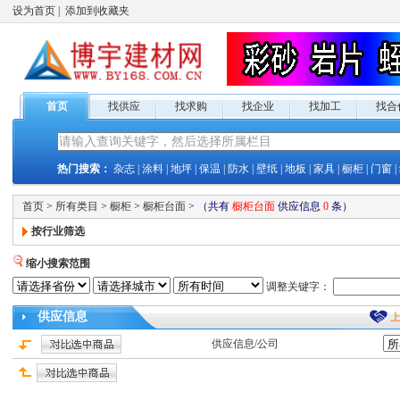
设为首页
|
添加到收藏夹
首页
找供应
找求购
找企业
找加工
找合
热门搜索：
杂志
|
涂料
|
地坪
|
保温
|
防水
|
壁纸
|
地板
|
家具
|
橱柜
|
门窗
|
首页
>
所有类目
>
橱柜
>
橱柜台面
>
（共有
橱柜台面
供应
信息
0
条）
按行业筛选
缩小搜索范围
调整关键字：
供应
信息
供应
信息/公司