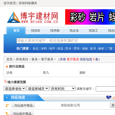
设为首页
|
添加到收藏夹
首页
找供应
找求购
找企业
找加工
找合
热门搜索：
杂志
|
涂料
|
地坪
|
保温
|
防水
|
壁纸
|
地板
|
家具
|
橱柜
|
门窗
|
首页
>
所有类目
>
家具
>
客厅家具
>
（共有
客厅家具
供应
信息
0
条）
按行业筛选
沙发
茶几
酒柜
缩小搜索范围
调整关键字：
供应
信息
供应
信息/公司