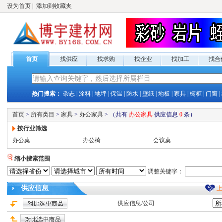
设为首页
|
添加到收藏夹
首页
找供应
找求购
找企业
找加工
找合
热门搜索：
杂志
|
涂料
|
地坪
|
保温
|
防水
|
壁纸
|
地板
|
家具
|
橱柜
|
门窗
|
首页
>
所有类目
>
家具
>
办公家具
>
（共有
办公家具
供应
信息
0
条）
按行业筛选
办公桌
办公椅
会议桌
缩小搜索范围
调整关键字：
供应
信息
供应
信息/公司