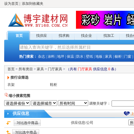
设为首页
|
添加到收藏夹
首页
找供应
找求购
找企业
找加工
找合
热门搜索：
杂志
|
涂料
|
地坪
|
保温
|
防水
|
壁纸
|
地板
|
家具
|
橱柜
|
门窗
|
首页
>
所有类目
>
家具
>
门厅家具
>
（共有
门厅家具
供应
信息
0
条）
按行业筛选
衣架
鞋柜
缩小搜索范围
调整关键字：
供应
信息
供应
信息/公司