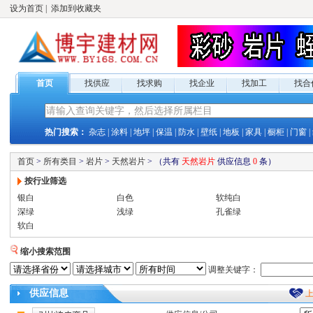
设为首页
|
添加到收藏夹
首页
找供应
找求购
找企业
找加工
找合
热门搜索：
杂志
|
涂料
|
地坪
|
保温
|
防水
|
壁纸
|
地板
|
家具
|
橱柜
|
门窗
|
首页
>
所有类目
>
岩片
>
天然岩片
>
（共有
天然岩片
供应
信息
0
条）
按行业筛选
银白
白色
软纯白
深绿
浅绿
孔雀绿
软白
缩小搜索范围
调整关键字：
供应
信息