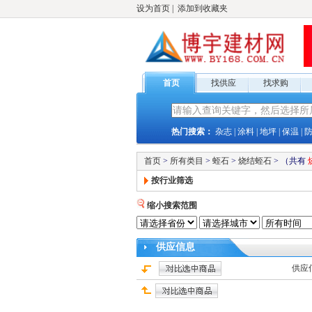
设为首页
|
添加到收藏夹
首页
找供应
找求购
热门搜索：
杂志
|
涂料
|
地坪
|
保温
|
首页
>
所有类目
>
蛭石
>
烧结蛭石
>
（共有
按行业筛选
缩小搜索范围
供应
信息
供应