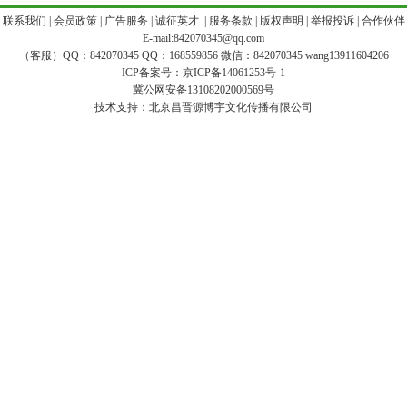
|
联系我们
|
会员政策
|
广告服务
|
诚征英才
|
服务条款
|
版权声明
|
举报投诉
|
合作伙伴
E-mail:842070345@qq.com
（客服）QQ：842070345 QQ：168559856 微信：842070345 wang13911604206
ICP备案号：
京ICP备14061253号-1
冀公网安备13108202000569号
技术支持：
北京昌晋源博宇文化传播有限公司