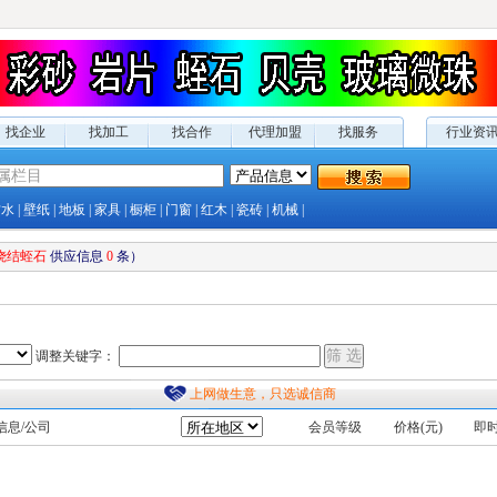
找企业
找加工
找合作
代理加盟
找服务
行业资
防水
|
壁纸
|
地板
|
家具
|
橱柜
|
门窗
|
红木
|
瓷砖
|
机械
|
烧结蛭石
供应
信息
0
条）
调整关键字：
上网做生意，只选诚信商
信息/公司
会员等级
价格(元)
即