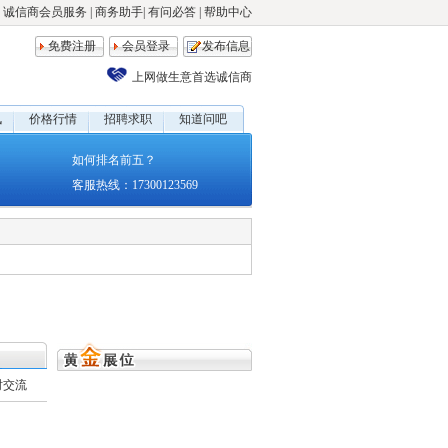
诚信商会员服务
|
商务助手
|
有问必答
|
帮助中心
免费注册
会员登录
发布信息
上网做生意首选诚信商
讯
价格行情
招聘求职
知道问吧
如何排名前五？
客服热线：17300123569
时交流