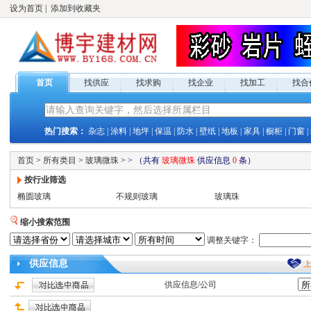
设为首页
|
添加到收藏夹
首页
找供应
找求购
找企业
找加工
找合
热门搜索：
杂志
|
涂料
|
地坪
|
保温
|
防水
|
壁纸
|
地板
|
家具
|
橱柜
|
门窗
|
首页
>
所有类目
>
玻璃微珠
>
>
（共有
玻璃微珠
供应
信息
0
条）
按行业筛选
椭圆玻璃
不规则玻璃
玻璃珠
缩小搜索范围
调整关键字：
供应
信息
供应
信息/公司