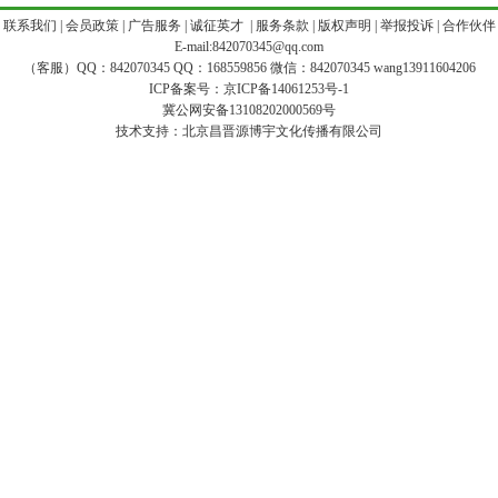
|
联系我们
|
会员政策
|
广告服务
|
诚征英才
|
服务条款
|
版权声明
|
举报投诉
|
合作伙伴
E-mail:842070345@qq.com
（客服）QQ：842070345 QQ：168559856 微信：842070345 wang13911604206
ICP备案号：
京ICP备14061253号-1
冀公网安备13108202000569号
技术支持：
北京昌晋源博宇文化传播有限公司