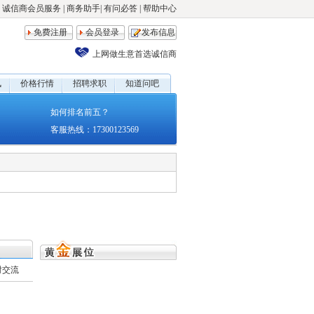
诚信商会员服务
|
商务助手
|
有问必答
|
帮助中心
免费注册
会员登录
发布信息
上网做生意首选诚信商
讯
价格行情
招聘求职
知道问吧
如何排名前五？
客服热线：17300123569
时交流