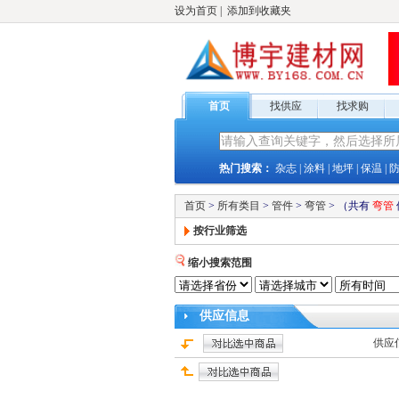
设为首页
|
添加到收藏夹
首页
找供应
找求购
热门搜索：
杂志
|
涂料
|
地坪
|
保温
|
首页
>
所有类目
>
管件
>
弯管
>
（共有
弯管
按行业筛选
缩小搜索范围
供应
信息
供应