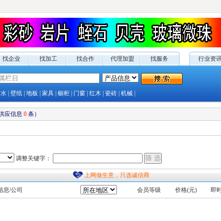
找企业
找加工
找合作
代理加盟
找服务
行业资
防水
|
壁纸
|
地板
|
家具
|
橱柜
|
门窗
|
红木
|
瓷砖
|
机械
|
供应
信息
0
条）
调整关键字：
上网做生意，只选诚信商
信息/公司
会员等级
价格(元)
即