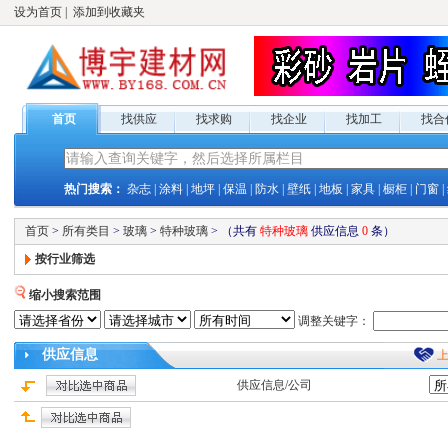
设为首页
|
添加到收藏夹
首页
找供应
找求购
找企业
找加工
找合
热门搜索：
杂志
|
涂料
|
地坪
|
保温
|
防水
|
壁纸
|
地板
|
家具
|
橱柜
|
门窗
|
首页
>
所有类目
>
玻璃
>
特种玻璃
>
（共有
特种玻璃
供应
信息
0
条）
按行业筛选
缩小搜索范围
调整关键字：
供应
信息
供应
信息/公司