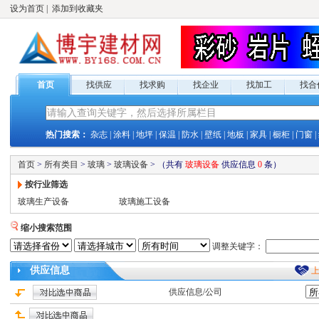
设为首页
|
添加到收藏夹
首页
找供应
找求购
找企业
找加工
找合
热门搜索：
杂志
|
涂料
|
地坪
|
保温
|
防水
|
壁纸
|
地板
|
家具
|
橱柜
|
门窗
|
首页
>
所有类目
>
玻璃
>
玻璃设备
>
（共有
玻璃设备
供应
信息
0
条）
按行业筛选
玻璃生产设备
玻璃施工设备
缩小搜索范围
调整关键字：
供应
信息
供应
信息/公司