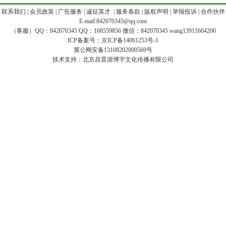
|
联系我们
|
会员政策
|
广告服务
|
诚征英才
|
服务条款
|
版权声明
|
举报投诉
|
合作伙伴
E-mail:842070345@qq.com
（客服）QQ：842070345 QQ：168559856 微信：842070345 wang13911604206
ICP备案号：
京ICP备14061253号-1
冀公网安备13108202000569号
技术支持：
北京昌晋源博宇文化传播有限公司