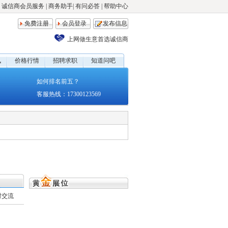
诚信商会员服务
|
商务助手
|
有问必答
|
帮助中心
免费注册
会员登录
发布信息
上网做生意首选诚信商
讯
价格行情
招聘求职
知道问吧
如何排名前五？
客服热线：17300123569
时交流