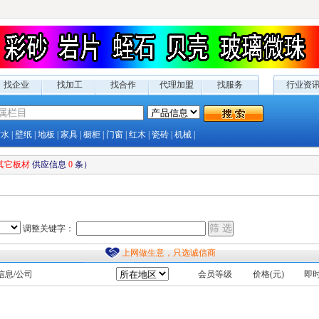
找企业
找加工
找合作
代理加盟
找服务
行业资
防水
|
壁纸
|
地板
|
家具
|
橱柜
|
门窗
|
红木
|
瓷砖
|
机械
|
其它板材
供应
信息
0
条）
调整关键字：
上网做生意，只选诚信商
信息/公司
会员等级
价格(元)
即