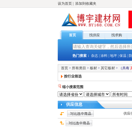
设为首页
|
添加到收藏夹
首页
找供应
找求购
热门搜索：
杂志
|
涂料
|
地坪
|
保温
|
首页
>
所有类目
>
板材
>
其它板材
>
（共有
按行业筛选
缩小搜索范围
供应
信息
供应