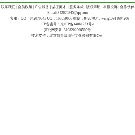
|
联系我们
|
会员政策
|
广告服务
|
诚征英才
|
服务条款
|
版权声明
|
举报投诉
|
合作伙伴
E-mail:842070345@qq.com
（客服）QQ：842070345 QQ：168559856 微信：842070345 wang13911604206
ICP备案号：
京ICP备14061253号-1
冀公网安备13108202000569号
技术支持：
北京昌晋源博宇文化传播有限公司