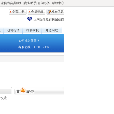
诚信商会员服务
|
商务助手
|
有问必答
|
帮助中心
免费注册
会员登录
发布信息
上网做生意首选诚信商
讯
价格行情
招聘求职
知道问吧
如何排名前五？
客服热线：17300123569
时交流