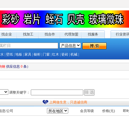
找企业
找加工
找合作
代理加盟
找服务
行业资
防水
|
壁纸
|
地板
|
家具
|
橱柜
|
门窗
|
红木
|
瓷砖
|
机械
|
构钢
供应
信息
0
条）
调整关键字：
上网做生意，只选诚信商
信息/公司
会员等级
价格(元)
即