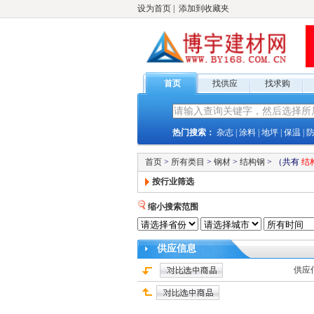
设为首页
|
添加到收藏夹
首页
找供应
找求购
热门搜索：
杂志
|
涂料
|
地坪
|
保温
|
首页
>
所有类目
>
钢材
>
结构钢
>
（共有
结
按行业筛选
缩小搜索范围
供应
信息
供应