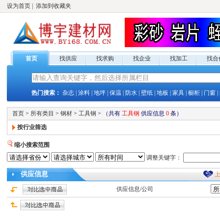
设为首页
|
添加到收藏夹
首页
找供应
找求购
找企业
找加工
找合
热门搜索：
杂志
|
涂料
|
地坪
|
保温
|
防水
|
壁纸
|
地板
|
家具
|
橱柜
|
门窗
|
首页
>
所有类目
>
钢材
>
工具钢
>
（共有
工具钢
供应
信息
0
条）
按行业筛选
缩小搜索范围
调整关键字：
供应
信息
供应
信息/公司